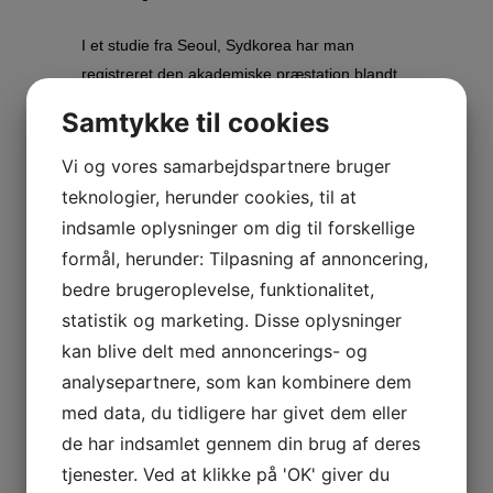
I et studie fra Seoul, Sydkorea har man
registreret den akademiske præstation blandt
unge med selvvalgt utilstrækkelig søvn i
Samtykke til cookies
hverdagen og sammenlignet med
præstationerne for en gruppe jævnaldrende
Vi og vores samarbejdspartnere bruger
med tilstrækkelig søvn i hverdagen.
teknologier, herunder cookies, til at
indsamle oplysninger om dig til forskellige
Det var ligeledes karakteristisk at gruppen med
formål, herunder: Tilpasning af annoncering,
utilstrækkelig søvn, indhentede den tabte søvn
bedre brugeroplevelse, funktionalitet,
ved at sove længere i weekenden.
statistik og marketing. Disse oplysninger
kan blive delt med annoncerings- og
Artiklen blev publiceret i Journal of Clinical
analysepartnere, som kan kombinere dem
Sleep Medicine og kan ses
her.
med data, du tidligere har givet dem eller
de har indsamlet gennem din brug af deres
tjenester. Ved at klikke på 'OK' giver du
Gode søvnvaner resulterer derfor i gode